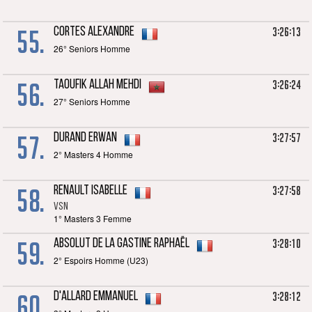
55.
3:26:13
CORTES Alexandre
26° Seniors Homme
56.
3:26:24
TAOUFIK ALLAH Mehdi
27° Seniors Homme
57.
3:27:57
DURAND Erwan
2° Masters 4 Homme
58.
3:27:58
RENAULT Isabelle
VSN
1° Masters 3 Femme
59.
3:28:10
ABSOLUT DE LA GASTINE Raphaël
2° Espoirs Homme (U23)
60.
3:28:12
D'ALLARD Emmanuel