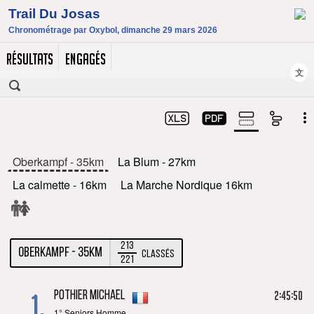
RÉSULTATS
ENGAGÉS
文
Oberkampf - 35km
La Blum - 27km
La calmette - 16km
La Marche Nordique 16km
213
Oberkampf - 35km
Classés
221
1.
2:45:50
POTHIER Michael
1° Seniors Homme