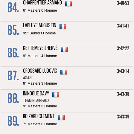
84.
3:40:53
CHARPENTIER Armand
6° Masters 0 Homme
85.
3:41:41
LAPLUYE Augustin
35° Seniors Homme
86.
3:42:22
KETTEMEYER Hervé
9° Masters 4 Homme
87.
3:43:14
CROSSARD Ludovic
ASASPP
8° Masters 3 Homme
88.
3:43:38
ININGOUE Davy
Team Blaireaux
9° Masters 3 Homme
89.
3:43:39
ROIZARD Clément
7° Masters 0 Homme