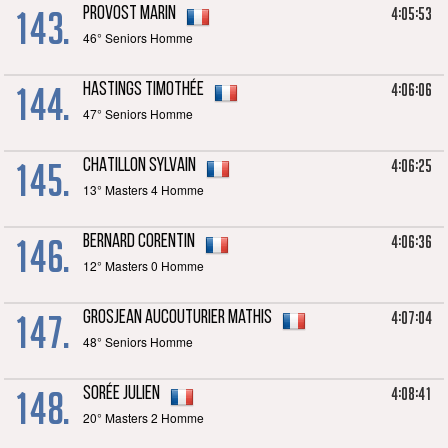
143.
4:05:53
PROVOST Marin
46° Seniors Homme
144.
4:06:06
HASTINGS Timothée
47° Seniors Homme
145.
4:06:25
CHATILLON Sylvain
13° Masters 4 Homme
146.
4:06:36
BERNARD Corentin
12° Masters 0 Homme
147.
4:07:04
GROSJEAN AUCOUTURIER Mathis
48° Seniors Homme
148.
4:08:41
SORÉE Julien
20° Masters 2 Homme