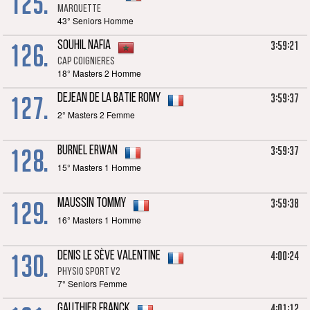
125.
Marquette
43° Seniors Homme
126.
3:59:21
SOUHIL Nafia
CAP Coignieres
18° Masters 2 Homme
127.
3:59:37
DEJEAN DE LA BATIE Romy
2° Masters 2 Femme
128.
3:59:37
BURNEL Erwan
15° Masters 1 Homme
129.
3:59:38
MAUSSIN Tommy
16° Masters 1 Homme
130.
4:00:24
DENIS LE SÈVE Valentine
Physio Sport V2
7° Seniors Femme
4:01:12
GAUTHIER Franck