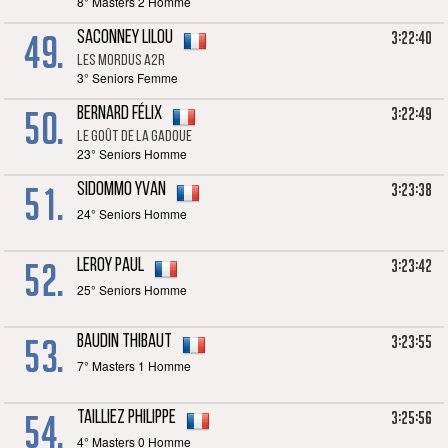
8° Masters 2 Homme
49.
3:22:40
SACONNEY Lilou
LES MORDUS A2R
3° Seniors Femme
50.
3:22:49
BERNARD Félix
Le goût de la gadoue
23° Seniors Homme
51.
3:23:38
SIDOMMO Yvan
24° Seniors Homme
52.
3:23:42
LEROY Paul
25° Seniors Homme
53.
3:23:55
BAUDIN Thibaut
7° Masters 1 Homme
54.
3:25:56
TAILLIEZ Philippe
4° Masters 0 Homme