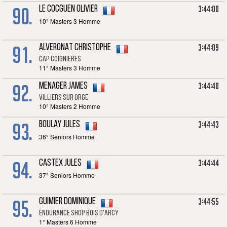
90.
3:44:00
LE COCGUEN Olivier
10° Masters 3 Homme
91.
3:44:09
ALVERGNAT Christophe
CAP Coignieres
11° Masters 3 Homme
92.
3:44:40
MENAGER James
Villiers sur orge
10° Masters 2 Homme
93.
3:44:43
BOULAY Jules
36° Seniors Homme
94.
3:44:44
CASTEX Jules
37° Seniors Homme
95.
3:44:55
GUIMIER Dominique
Endurance shop Bois d'Arcy
1° Masters 6 Homme