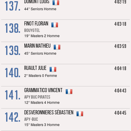
137.
4:02:19
DUMONT Louis
44° Seniors Homme
138.
4:03:18
FINOT Florian
Bouygtel
19° Masters 2 Homme
139.
4:03:59
MARIN Mathieu
45° Seniors Homme
140.
4:04:18
RUAULT Julie
2° Masters 0 Femme
141.
4:04:43
GRAMMATICO Vincent
APY BUC Pirates
12° Masters 4 Homme
142.
4:04:45
DESVERONNIERES Sébastien
APY-Buc
15° Masters 3 Homme