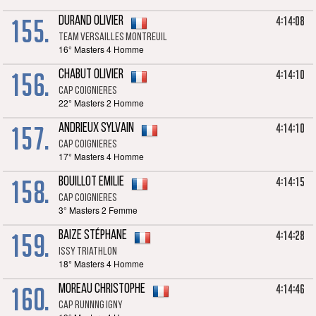
155.
4:14:08
DURAND Olivier
TEAM VERSAILLES MONTREUIL
16° Masters 4 Homme
156.
4:14:10
CHABUT Olivier
CAP Coignieres
22° Masters 2 Homme
157.
4:14:10
ANDRIEUX Sylvain
CAP Coignieres
17° Masters 4 Homme
158.
4:14:15
BOUILLOT Emilie
CAP Coignieres
3° Masters 2 Femme
159.
4:14:28
BAIZE Stéphane
Issy Triathlon
18° Masters 4 Homme
160.
4:14:46
MOREAU Christophe
CAP RUNNNG IGNY