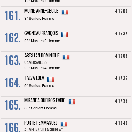
19° Masters 4 Homme
161.
4:15:09
MOINE Anne-Cécile
8° Seniors Femme
162.
4:15:37
GAGNEAU François
23° Masters 2 Homme
163.
4:16:03
ARESTAN Dominique
UA Versailles
20° Masters 4 Homme
164.
4:17:36
TALVA Lola
9° Seniors Femme
165.
4:17:36
MIRANDA QUEIROS Fabio
50° Seniors Homme
166.
4:18:49
PORTET Emmanuel
AC VELIZY VILLACOUBLAY