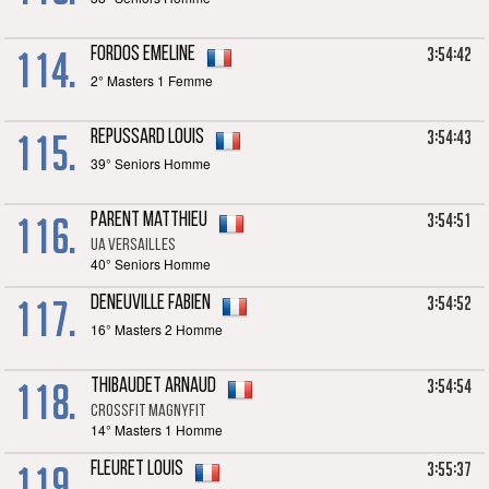
114.
3:54:42
FORDOS Emeline
2° Masters 1 Femme
115.
3:54:43
REPUSSARD Louis
39° Seniors Homme
116.
3:54:51
PARENT Matthieu
UA Versailles
40° Seniors Homme
117.
3:54:52
DENEUVILLE Fabien
16° Masters 2 Homme
118.
3:54:54
THIBAUDET Arnaud
Crossfit Magnyfit
14° Masters 1 Homme
119.
3:55:37
FLEURET Louis