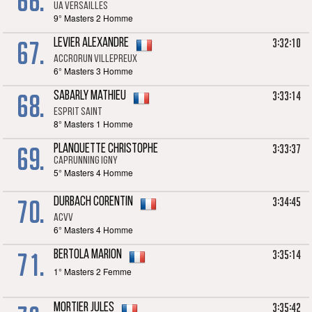
66.
UA Versailles
9° Masters 2 Homme
67.
3:32:10
LEVIER Alexandre
accrorun villepreux
6° Masters 3 Homme
68.
3:33:14
SABARLY Mathieu
Esprit Saint
8° Masters 1 Homme
69.
3:33:37
PLANQUETTE Christophe
Caprunning Igny
5° Masters 4 Homme
70.
3:34:45
DURBACH Corentin
ACVV
6° Masters 4 Homme
71.
3:35:14
BERTOLA Marion
1° Masters 2 Femme
3:35:42
MORTIER Jules