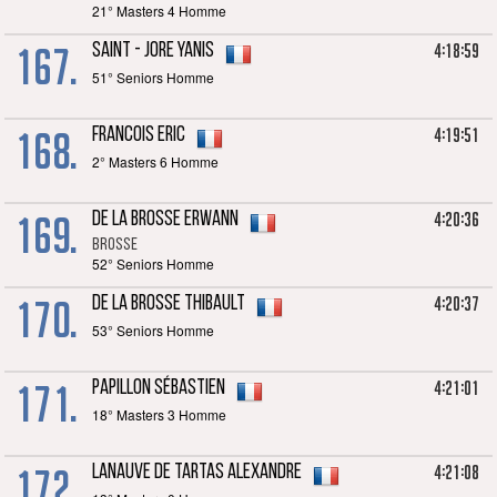
21° Masters 4 Homme
167.
4:18:59
SAINT - JORE Yanis
51° Seniors Homme
168.
4:19:51
FRANCOIS Eric
2° Masters 6 Homme
169.
4:20:36
DE LA BROSSE Erwann
BROSSE
52° Seniors Homme
170.
4:20:37
DE LA BROSSE Thibault
53° Seniors Homme
171.
4:21:01
PAPILLON Sébastien
18° Masters 3 Homme
172.
4:21:08
LANAUVE DE TARTAS Alexandre