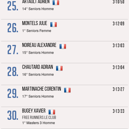
25.
3:10:50
ARTAULT Adrien
14° Seniors Homme
26.
3:12:09
MONTELS Julie
1° Seniors Femme
27.
3:13:03
NOIREAU Alexandre
15° Seniors Homme
28.
3:13:04
CHAUTARD Adrian
16° Seniors Homme
29.
3:13:27
MARTINACHE Corentin
17° Seniors Homme
30.
3:13:33
BUGEY Xavier
Free runners le club
1° Masters 3 Homme