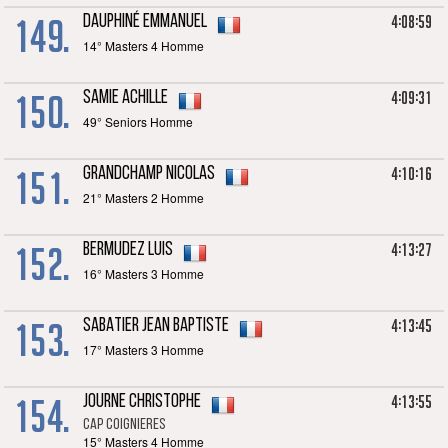
149.
4:08:59
DAUPHINÉ Emmanuel
14° Masters 4 Homme
150.
4:09:31
SAMIE Achille
49° Seniors Homme
151.
4:10:16
GRANDCHAMP Nicolas
21° Masters 2 Homme
152.
4:13:27
BERMUDEZ Luis
16° Masters 3 Homme
153.
4:13:45
SABATIER Jean Baptiste
17° Masters 3 Homme
154.
4:13:55
JOURNE Christophe
CAP Coignieres
15° Masters 4 Homme