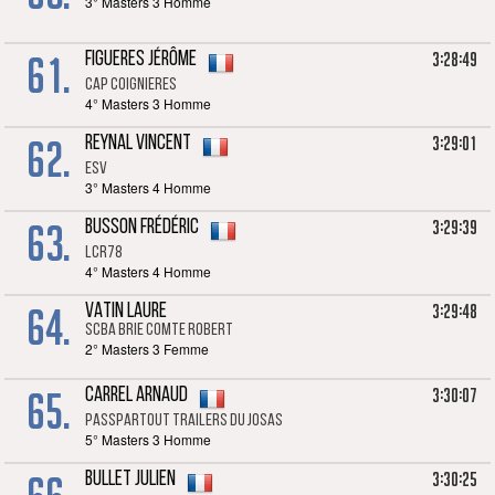
3° Masters 3 Homme
61.
3:28:49
FIGUERES Jérôme
CAP COIGNIERES
4° Masters 3 Homme
62.
3:29:01
REYNAL Vincent
ESV
3° Masters 4 Homme
63.
3:29:39
BUSSON Frédéric
LCR78
4° Masters 4 Homme
64.
3:29:48
VATIN Laure
SCBA BRIE COMTE ROBERT
2° Masters 3 Femme
65.
3:30:07
CARREL Arnaud
PassPartout Trailers du Josas
5° Masters 3 Homme
3:30:25
BULLET Julien