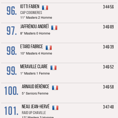
96.
3:44:56
IOTTI Fabien
CAP COIGNIERES
11° Masters 2 Homme
97.
3:46:09
JAFFRÉNOU Andréï
8° Masters 0 Homme
98.
3:46:39
ETARD Fabrice
10° Masters 4 Homme
99.
3:46:52
MERAVILLE Claire
1° Masters 1 Femme
100.
3:46:58
ARNAUD Bérénice
5° Seniors Femme
101.
3:47:40
NEAU Jean-Hervé
Raid UP Chaville
12° Masters 3 Homme