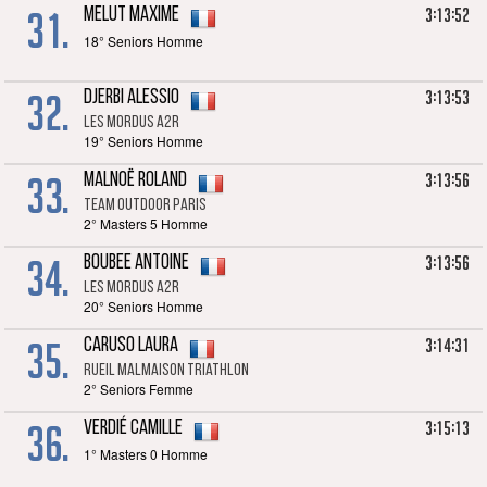
31.
3:13:52
MELUT Maxime
18° Seniors Homme
32.
3:13:53
DJERBI Alessio
LES MORDUS A2R
19° Seniors Homme
33.
3:13:56
MALNOË Roland
TEAM OUTDOOR PARIS
2° Masters 5 Homme
34.
3:13:56
BOUBEE Antoine
Les Mordus A2R
20° Seniors Homme
35.
3:14:31
CARUSO Laura
Rueil Malmaison Triathlon
2° Seniors Femme
36.
3:15:13
VERDIÉ Camille
1° Masters 0 Homme