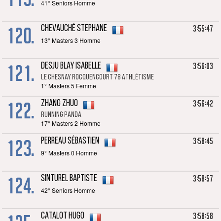
41° Seniors Homme
120.
3:55:47
CHEVAUCHÉ Stephane
13° Masters 3 Homme
121.
3:56:03
DESJU BLAY Isabelle
Le Chesnay rocquencourt 78 Athlétisme
1° Masters 5 Femme
122.
3:56:42
ZHANG Zhuo
RUNNING PANDA
17° Masters 2 Homme
123.
3:58:45
PERREAU Sébastien
9° Masters 0 Homme
124.
3:58:57
SINTUREL Baptiste
42° Seniors Homme
3:58:58
CATALOT Hugo