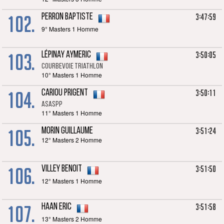
102.
3:47:59
PERRON Baptiste
9° Masters 1 Homme
103.
3:50:05
LÉPINAY Aymeric
Courbevoie Triathlon
10° Masters 1 Homme
104.
3:50:11
CARIOU Prigent
Asaspp
11° Masters 1 Homme
105.
3:51:24
MORIN Guillaume
12° Masters 2 Homme
106.
3:51:50
VILLEY Benoit
12° Masters 1 Homme
107.
3:51:58
HAAN Eric
13° Masters 2 Homme