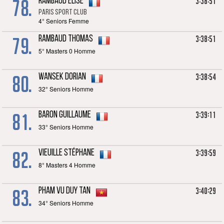
78.
3:38:51
RAMBAUD Elise
Paris Sport Club
4° Seniors Femme
79.
3:38:51
RAMBAUD Thomas
5° Masters 0 Homme
80.
3:38:54
WANSEK Dorian
32° Seniors Homme
81.
3:39:11
BARON Guillaume
33° Seniors Homme
82.
3:39:59
VIEUILLE Stéphane
8° Masters 4 Homme
83.
3:40:29
PHAM VU Duy Tan
34° Seniors Homme