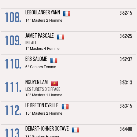
108.
3:52:15
LEBOULANGER Yann
14° Masters 2 Homme
109.
3:52:25
JAMET Pascale
IBILALI
1° Masters 4 Femme
110.
3:52:37
ERB Salomé
6° Seniors Femme
111.
3:53:13
NGUYEN Lam
Les furêts d'Eiffage
13° Masters 1 Homme
112.
3:53:15
LE BRETON Cyrille
15° Masters 2 Homme
113.
3:54:08
DEBART-JOHNER Octave
38° Seniors Homme