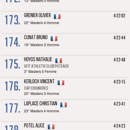
13° Masters 0 Homme
173.
4:22:02
GRENIER Olivier
22° Masters 4 Homme
174.
4:22:44
CUNAT Bruno
19° Masters 3 Homme
175.
4:22:48
HOYOS Nathalie
Ufit Athletic Club Puteaux
3° Masters 0 Femme
176.
4:23:15
KERLOCH Vincent
Cap coignieres
20° Masters 3 Homme
177.
4:23:41
LAPLACE Christian
23° Masters 4 Homme
4:24:23
POTEL Alice