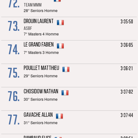
72.
TEAM MMM
28° Seniors Homme
73.
3:35:50
DROUIN Laurent
ASBF
7° Masters 4 Homme
74.
3:36:05
LE GRAND Fabien
7° Masters 3 Homme
75.
3:36:21
POUILLET Matthieu
29° Seniors Homme
76.
3:37:02
CHOSIDOW Nathan
30° Seniors Homme
77.
3:37:44
GAVACHE Allan
31° Seniors Homme