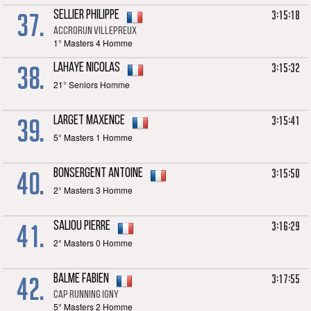
37.
3:15:18
SELLIER Philippe
Accrorun Villepreux
1° Masters 4 Homme
38.
3:15:32
LAHAYE Nicolas
21° Seniors Homme
39.
3:15:41
LARGET Maxence
5° Masters 1 Homme
40.
3:15:50
BONSERGENT Antoine
2° Masters 3 Homme
41.
3:16:29
SALIOU Pierre
2° Masters 0 Homme
42.
3:17:55
BALME Fabien
CAP RUNNING IGNY
5° Masters 2 Homme