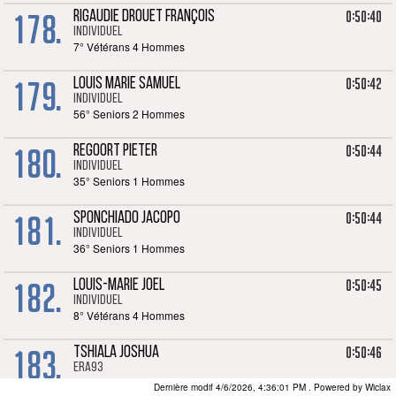
178.
0:50:40
RIGAUDIE DROUET FRANÇOIS
Individuel
7° Vétérans 4 Hommes
179.
0:50:42
LOUIS MARIE SAMUEL
Individuel
56° Seniors 2 Hommes
180.
0:50:44
REGOORT PIETER
Individuel
35° Seniors 1 Hommes
181.
0:50:44
SPONCHIADO JACOPO
Individuel
36° Seniors 1 Hommes
182.
0:50:45
LOUIS-MARIE JOEL
Individuel
8° Vétérans 4 Hommes
183.
0:50:46
TSHIALA JOSHUA
ERA93
37° Seniors 1 Hommes
Dernière modif 4/6/2026, 4:36:01 PM
. Powered by Wiclax