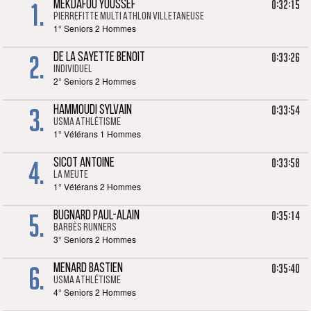
1.
0:32:15
MEKDAFOU YOUSSEF
PIERREFITTE MULTI ATHLON VILLETANEUSE
1° Seniors 2 Hommes
2.
0:33:26
DE LA SAYETTE BENOIT
Individuel
2° Seniors 2 Hommes
3.
0:33:54
HAMMOUDI SYLVAIN
USMA Athlétisme
1° Vétérans 1 Hommes
4.
0:33:58
SICOT ANTOINE
LA MEUTE
1° Vétérans 2 Hommes
5.
0:35:14
BUGNARD PAUL-ALAIN
Barbès Runners
3° Seniors 2 Hommes
6.
0:35:40
MENARD BASTIEN
USMA Athlétisme
4° Seniors 2 Hommes